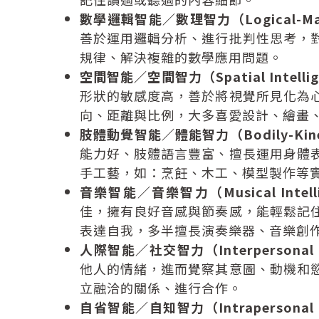
數學邏輯智能／數理智力（Logical-Mathem
善於運用邏輯分析、進行批判性思考，
規律、解決複雜的數學應用問題。
空間智能／空間智力（Spatial Intellig
形狀的敏感度高，善於將視覺所見化為
向、距離與比例，大多喜愛設計、繪畫
肢體動覺智能／體能智力（Bodily-Kinesth
能力好、肢體語言豐富、擅長運用身體
手工藝，如：烹飪、木工、模型製作等
音樂智能／音樂智力（Musical Intell
佳，擁有良好音感與節奏感，能輕鬆記
表達自我，多半擅長演奏樂器、音樂創
人際智能／社交智力（Interpersonal In
他人的情緒，進而覺察其意圖、動機和
立融洽的關係、進行合作。
自省智能／自知智力（Intrapersonal In