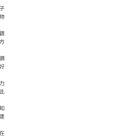
子
物
觀
方
調
好
力
此
知
建
在