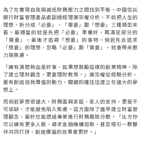
為了在實現自我與減低財務壓力之間找到平衡，中國信託
銀行財富管理產品處副總經理謝宗權分析，不妨把人生的
理想，拆分成「必要」、「需要」跟「想要」三種類型來
看。最穩當的就是先把「必要」準備好，再滿足部分的
「需要」，最後才追尋「想要」的事物。倘若先去追求
「想要」的理想，忽略「必要」跟「需要」，就會帶來壓
力與焦慮。
「擁有滿腔熱血是好事，如果想鼓勵這樣的創業精神，除
了建立理財觀念，更要理財教育。」謝宗權從經驗分析，
要有創造自我價值的動力，關鍵的確往往建立在遠大的夢
想上。
而倘若夢想很遠大，財務面與家庭、家人的支持，更是不
可或缺，才能避免陷入焦慮。這方面除了儘早建立財富管
理觀念，最好也能透過專業進行財務風險分散。「比方你
可以擁有更多人脈、尋求金融機構協助，甚至吸引一群夥
伴共同打拼，創造價值的效果會更好。」