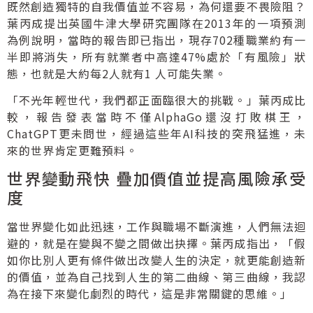
既然創造獨特的自我價值並不容易，為何還要不畏險阻？
葉丙成提出英國牛津大學研究團隊在2013年的一項預測
為例說明，當時的報告即已指出，現存702種職業約有一
半即將消失，所有就業者中高達47%處於「有風險」狀
態，也就是大約每2人就有1 人可能失業。
「不光年輕世代，我們都正面臨很大的挑戰。」葉丙成比
較，報告發表當時不僅AlphaGo還沒打敗棋王，
ChatGPT更未問世，經過這些年AI科技的突飛猛進，未
來的世界肯定更難預料。
世界變動飛快 疊加價值並提高風險承受
度
當世界變化如此迅速，工作與職場不斷演進，人們無法迴
避的，就是在變與不變之間做出抉擇。葉丙成指出，「假
如你比別人更有條件做出改變人生的決定，就更能創造新
的價值，並為自己找到人生的第二曲線、第三曲線，我認
為在接下來變化劇烈的時代，這是非常關鍵的思維。」