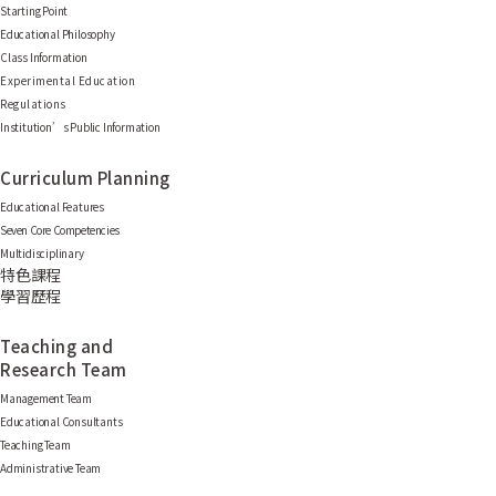
Starting Point
Educational Philosophy
Class Information
Experimental Education
Regulations
Institution’s Public Information
Curriculum Planning
Educational Features
Seven Core Competencies
Multidisciplinary
特色課程
學習歷程
Teaching and
Research Team
Management Team
Educational Consultants
Teaching Team
Administrative Team