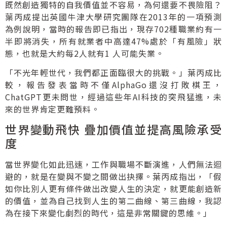
既然創造獨特的自我價值並不容易，為何還要不畏險阻？
葉丙成提出英國牛津大學研究團隊在2013年的一項預測
為例說明，當時的報告即已指出，現存702種職業約有一
半即將消失，所有就業者中高達47%處於「有風險」狀
態，也就是大約每2人就有1 人可能失業。
「不光年輕世代，我們都正面臨很大的挑戰。」葉丙成比
較，報告發表當時不僅AlphaGo還沒打敗棋王，
ChatGPT更未問世，經過這些年AI科技的突飛猛進，未
來的世界肯定更難預料。
世界變動飛快 疊加價值並提高風險承受
度
當世界變化如此迅速，工作與職場不斷演進，人們無法迴
避的，就是在變與不變之間做出抉擇。葉丙成指出，「假
如你比別人更有條件做出改變人生的決定，就更能創造新
的價值，並為自己找到人生的第二曲線、第三曲線，我認
為在接下來變化劇烈的時代，這是非常關鍵的思維。」