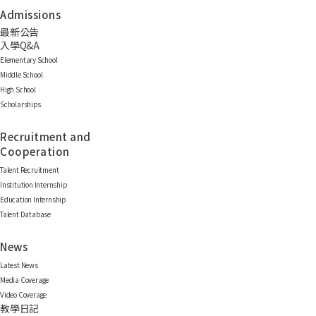
Admissions
最新公告
入學Q&A
Elementary School
Middle School
High School
Scholarships
Recruitment and
Cooperation
Talent Recruitment
Institution Internship
Education Internship
Talent Database
News
Latest News
Media Coverage
Video Coverage
教學日記