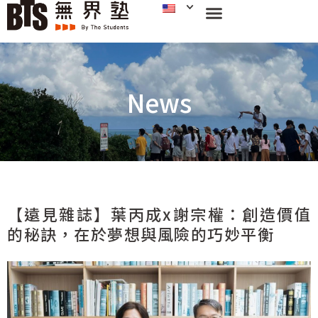
News
【遠見雜誌】葉丙成x謝宗權：創造價值
的秘訣，在於夢想與風險的巧妙平衡