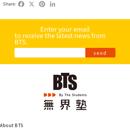
Share:
Facebook
X
Pinterest
LinkedIn
Enter your email
to receive the latest news from
BTS.
send
Alternative:
About BTS