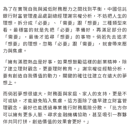
為了在實現自我與減低財務壓力之間找到平衡，中國信託
銀行財富管理產品處副總經理謝宗權分析，不妨把人生的
理想，拆分成「必要」、「需要」跟「想要」三種類型來
看。最穩當的就是先把「必要」準備好，再滿足部分的
「需要」，最後才追尋「想要」的事物。倘若先去追求
「想要」的理想，忽略「必要」跟「需要」，就會帶來壓
力與焦慮。
「擁有滿腔熱血是好事，如果想鼓勵這樣的創業精神，除
了建立理財觀念，更要理財教育。」謝宗權從經驗分析，
要有創造自我價值的動力，關鍵的確往往建立在遠大的夢
想上。
而倘若夢想很遠大，財務面與家庭、家人的支持，更是不
可或缺，才能避免陷入焦慮。這方面除了儘早建立財富管
理觀念，最好也能透過專業進行財務風險分散。「比方你
可以擁有更多人脈、尋求金融機構協助，甚至吸引一群夥
伴共同打拼，創造價值的效果會更好。」