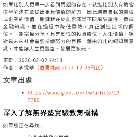
如果比別人更早一步看到問題的存在，就能比別人有機會
提早解決它並提出更具價值的解方「因此創造自我的價值
或企業的價值，關鍵就在於能否滿足不同風險屬性，發揮
金融知識，並在過程中降低風險，真正創造出新的價
值。」謝宗權分享，具有韌性的投資價值、人生價值，絕
對是未來社會需要持續努力的目標，藉由如此的認知與意
識，才能讓人生更豐富、發展更多元。
更新：2026-03-02 14:13
作者：李悅華（
遠見雜誌 2023-12-05刊出
）
文章出處
https://www.gvm.com.tw/article/10
7780
深
入了解無界塾實驗教育機構
如果您正在尋找：